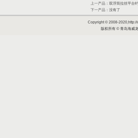
上一产品
：
双浮筒拉丝平台
下一产品
：没有了
Copyright © 2008-2020,http://
版权所有 © 青岛海威